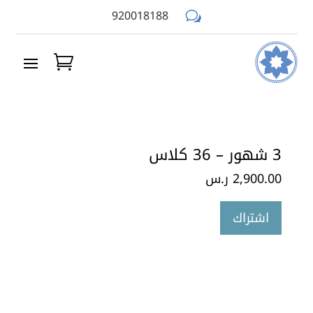
920018188
w
3 شهور – 36 كلاس
2,900.00
ر.س
اشتراك